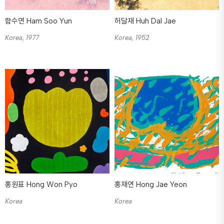
함수연 Ham Soo Yun
허달재 Huh Dal Jae
Korea, 1977
Korea, 1952
홍원표 Hong Won Pyo
홍재연 Hong Jae Yeon
Korea
Korea