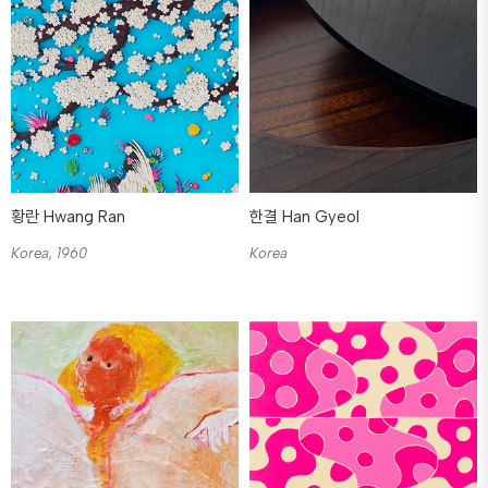
황란 Hwang Ran
한결 Han Gyeol
Korea, 1960
Korea