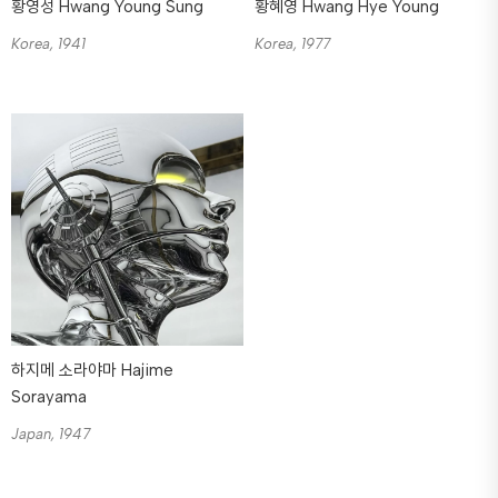
황영성 Hwang Young Sung
황혜영 Hwang Hye Young
Korea, 1941
Korea, 1977
하지메 소라야마 Hajime
Sorayama
Japan, 1947