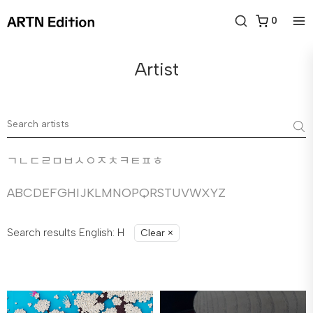
0
Artist
ㄱ
ㄴ
ㄷ
ㄹ
ㅁ
ㅂ
ㅅ
ㅇ
ㅈ
ㅊ
ㅋ
ㅌ
ㅍ
ㅎ
A
B
C
D
E
F
G
H
I
J
K
L
M
N
O
P
Q
R
S
T
U
V
W
X
Y
Z
Search results English: H
Clear
×