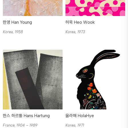
한영 Han Young
허욱 Heo Wook
Korea, 1958
Korea, 1973
한스 하르퉁 Hans Hartung
올라해 HolaHye
France, 1904 – 1989
Korea, 1971