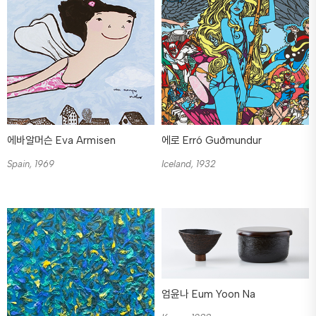
에바알머슨 Eva Armisen
에로 Erró Guðmundur
Spain, 1969
Iceland, 1932
엄윤나 Eum Yoon Na