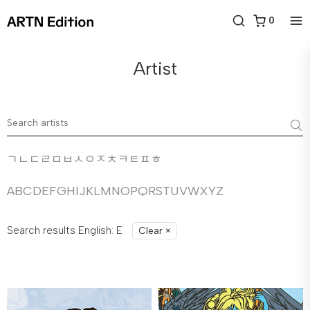
0
Artist
ㄱ
ㄴ
ㄷ
ㄹ
ㅁ
ㅂ
ㅅ
ㅇ
ㅈ
ㅊ
ㅋ
ㅌ
ㅍ
ㅎ
A
B
C
D
E
F
G
H
I
J
K
L
M
N
O
P
Q
R
S
T
U
V
W
X
Y
Z
Search results English: E
Clear
×