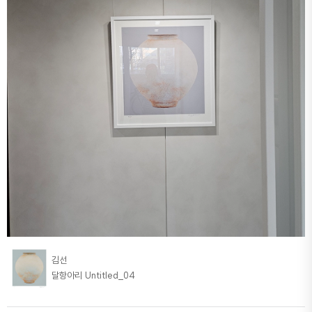
김선
달항아리 Untitled_04