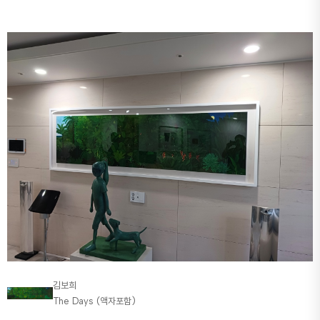
김보희
The Days (액자포함)