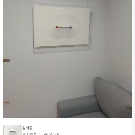
김세중
틈,사이,빛_Light White