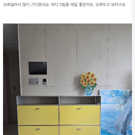
오래걸려서 많이 기다렸네요. 바다그림중 제일 좋았어요. 오래두고 보려구요.