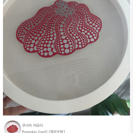
쿠사마 야요이
Pumpkin (red) (액자포함)