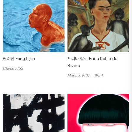
팡리쥔 Fang Lijun
프리다 칼로 Frida Kahlo de
Rivera
China, 1963
Mexico, 1907 – 1954