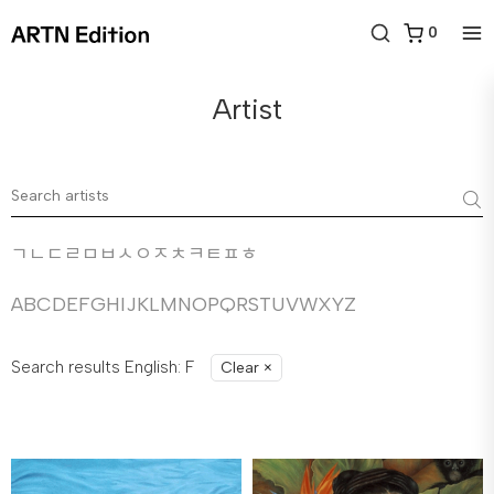
0
Artist
ㄱ
ㄴ
ㄷ
ㄹ
ㅁ
ㅂ
ㅅ
ㅇ
ㅈ
ㅊ
ㅋ
ㅌ
ㅍ
ㅎ
A
B
C
D
E
F
G
H
I
J
K
L
M
N
O
P
Q
R
S
T
U
V
W
X
Y
Z
Search results English: F
Clear
×