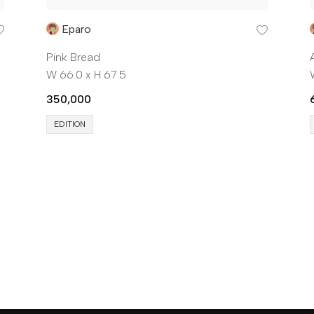
Eparo
Pink Bread
W 66.0 x H 67.5
350,000
EDITION