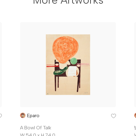
More Artworks
Eparo
A Bowl Of Talk
W 54.0 x H 74.0