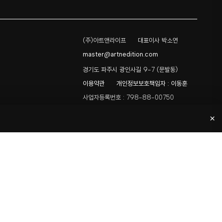
(주)아트앤라이프
대표이사 박소연
master@artnedition.com
경기도 파주시 광인사길 9-7 (문발동)
이용약관
개인정보보호책임자 : 이동훈
사업자등록번호 : 798-88-00750
통신판매업 신고 : 2018-경기파주-0016
×