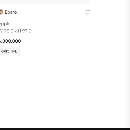
Eparo
Apple
W 98.0 x H 97.0
6,000,000
ORIGINAL