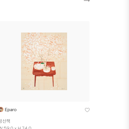
Eparo
밤산책
W 59.0 x H 74.0