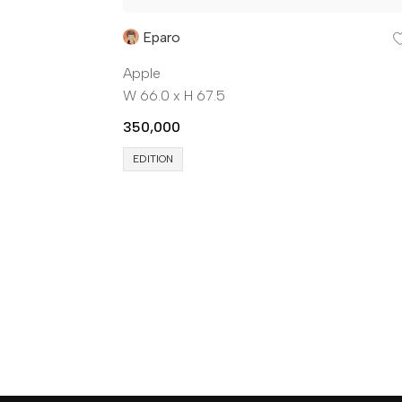
Eparo
Apple
W 66.0 x H 67.5
350,000
EDITION