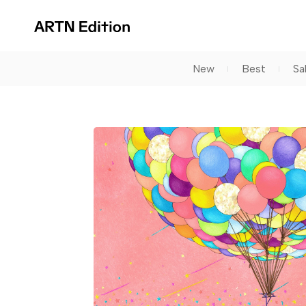
New
Best
Sa