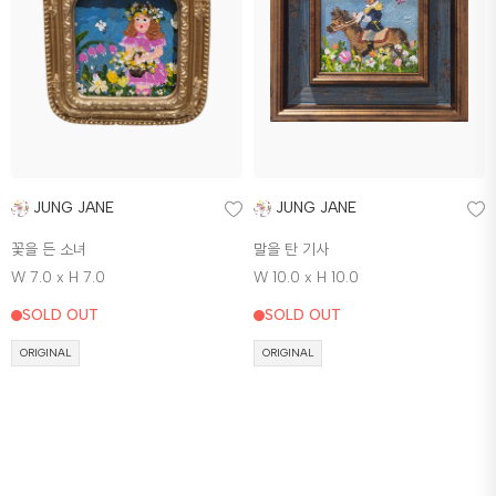
JUNG JANE
JUNG JANE
꽃을 든 소녀
말을 탄 기사
W 7.0 x H 7.0
W 10.0 x H 10.0
SOLD OUT
SOLD OUT
ORIGINAL
ORIGINAL