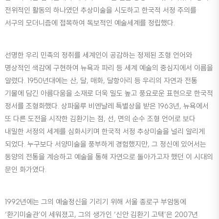
전위적인 활동의 하나였던 추상미술을 시도하고 한국적 서정 주의를
서구의 모더니즘에 접목하여 독보적인 예술세계를 정립했다.
선명한 우리 민족의 정취를 세계인이 공감하는 정제된 조형 언어와
명상적인 색감에 구현하여 뉴욕과 파리 등 세계 예술의 중심지에서 이름을
알렸다. 1950년대에는 산, 달, 매화, 달항아리 등 우리의 자연과 전통
기물에 담긴 아름다움을 소재로 더욱 밀도 높고 풍요로운 표현으로 한국적
정서를 조형화했다. 상파울루 비엔날레 특별상을 받은 1963년, 뉴욕에서
또 다른 도전을 시작한 김환기는 점, 선, 면의 순수 조형 언어로 보다
내밀한 서정의 세계를 심화시키며 한국적 서정 추상미술을 널리 알리게
되었다. 누구보다 서양미술을 풍부하게 경험했지만, 그 정신에 있어서는
동양의 전통을 계승하고 예술을 통해 자연으로 돌아가고자 했던 이 시대의
문인 화가였다.
1992년에는 그의 예술정신을 기리기 위해 서울 종로구 부암동에
‘환기미술관’이 세워졌고, 그의 생가인 ‘신안 김환기 고택’은 2007년