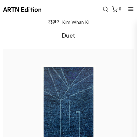
0
김환기
Kim Whan Ki
Duet