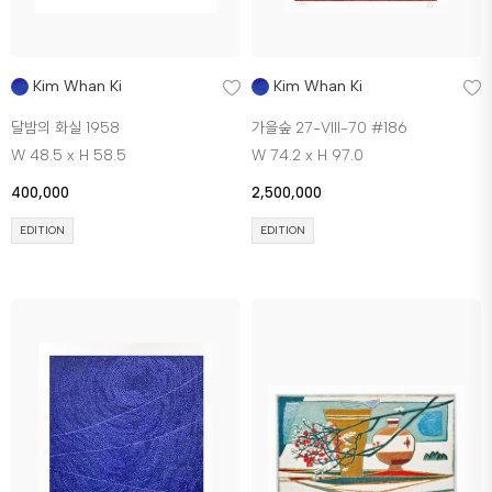
Kim Whan Ki
Kim Whan Ki
달밤의 화실 1958
가을숲 27-Vlll-70 #186
W 48.5 x H 58.5
W 74.2 x H 97.0
400,000
2,500,000
EDITION
EDITION