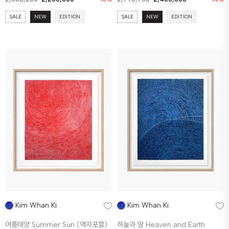
SALE
NEW
EDITION
SALE
NEW
EDITION
Kim Whan Ki
Kim Whan Ki
여름태양 Summer Sun (액자포함)
하늘과 땅 Heaven and Earth