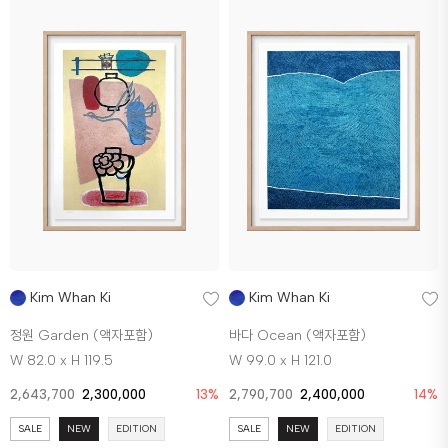
Kim Whan Ki
Kim Whan Ki
정원 Garden (액자포함)
바다 Ocean (액자포함)
W 82.0 x H 119.5
W 99.0 x H 121.0
2,643,700
2,300,000
13%
2,790,700
2,400,000
14%
SALE
NEW
EDITION
SALE
NEW
EDITION