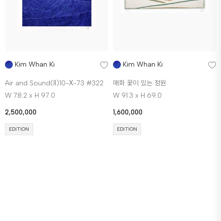
Kim Whan Ki
Kim Whan Ki
Air and Sound(Ⅱ)10-Ⅹ-73 #322
매화 꽃이 있는 정원
W 78.2 x H 97.0
W 91.3 x H 69.0
2,500,000
1,600,000
EDITION
EDITION