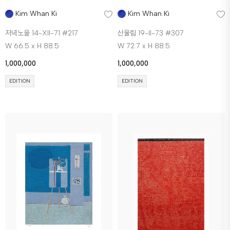
Kim Whan Ki
Kim Whan Ki
저녁노을 14-XII-71 #217
산울림 19-II-73 #307
W 66.5 x H 88.5
W 72.7 x H 88.5
1,000,000
1,000,000
EDITION
EDITION