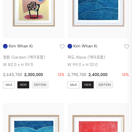
Kim Whan Ki
Kim Whan Ki
정원 Garden (액자포함)
파도 Wave (액자포함)
W 82.0 x H 119.5
W 99.0 x H 121.0
2,643,700
2,300,000
13%
2,790,700
2,400,000
14%
SALE
NEW
EDITION
SALE
NEW
EDITION