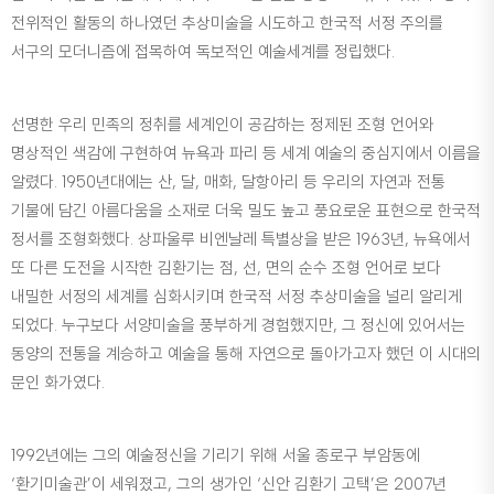
전위적인 활동의 하나였던 추상미술을 시도하고 한국적 서정 주의를
서구의 모더니즘에 접목하여 독보적인 예술세계를 정립했다.
선명한 우리 민족의 정취를 세계인이 공감하는 정제된 조형 언어와
명상적인 색감에 구현하여 뉴욕과 파리 등 세계 예술의 중심지에서 이름을
알렸다. 1950년대에는 산, 달, 매화, 달항아리 등 우리의 자연과 전통
기물에 담긴 아름다움을 소재로 더욱 밀도 높고 풍요로운 표현으로 한국적
정서를 조형화했다. 상파울루 비엔날레 특별상을 받은 1963년, 뉴욕에서
또 다른 도전을 시작한 김환기는 점, 선, 면의 순수 조형 언어로 보다
내밀한 서정의 세계를 심화시키며 한국적 서정 추상미술을 널리 알리게
되었다. 누구보다 서양미술을 풍부하게 경험했지만, 그 정신에 있어서는
동양의 전통을 계승하고 예술을 통해 자연으로 돌아가고자 했던 이 시대의
문인 화가였다.
1992년에는 그의 예술정신을 기리기 위해 서울 종로구 부암동에
‘환기미술관’이 세워졌고, 그의 생가인 ‘신안 김환기 고택’은 2007년