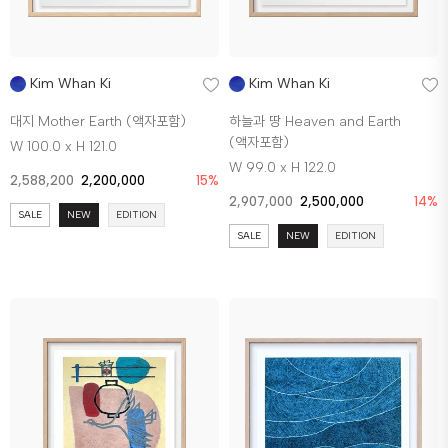
Kim Whan Ki
Kim Whan Ki
대지 Mother Earth (액자포함)
하늘과 땅 Heaven and Earth
(액자포함)
W 100.0 x H 121.0
W 99.0 x H 122.0
2,588,200
2,200,000
15%
2,907,000
2,500,000
14%
SALE
NEW
EDITION
SALE
NEW
EDITION