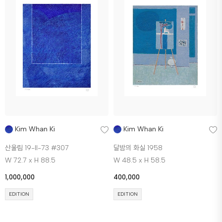
Kim Whan Ki
Kim Whan Ki
산울림 19-II-73 #307
달밤의 화실 1958
W 72.7 x H 88.5
W 48.5 x H 58.5
1,000,000
400,000
EDITION
EDITION