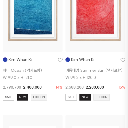
Kim Whan Ki
Kim Whan Ki
바다 Ocean (액자포함)
여름태양 Summer Sun (액자포함)
W 99.0 x H 121.0
W 99.3 x H 120.0
2,790,700
2,400,000
14%
2,588,200
2,200,000
15%
SALE
NEW
EDITION
SALE
NEW
EDITION