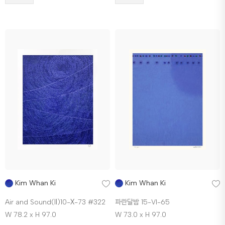
Kim Whan Ki
Kim Whan Ki
Air and Sound(Ⅱ)10-Ⅹ-73 #322
파란달밤 15-VI-65
W 78.2 x H 97.0
W 73.0 x H 97.0