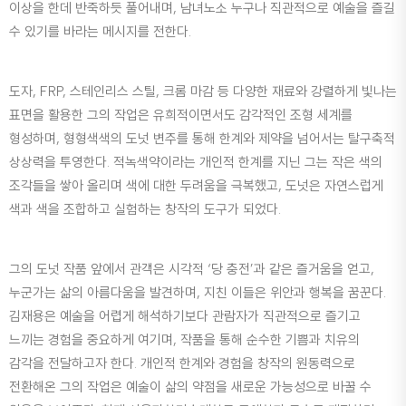
이상을 한데 반죽하듯 풀어내며, 남녀노소 누구나 직관적으로 예술을 즐길
수 있기를 바라는 메시지를 전한다.
도자, FRP, 스테인리스 스틸, 크롬 마감 등 다양한 재료와 강렬하게 빛나는
표면을 활용한 그의 작업은 유희적이면서도 감각적인 조형 세계를
형성하며, 형형색색의 도넛 변주를 통해 한계와 제약을 넘어서는 탈구축적
상상력을 투영한다. 적녹색약이라는 개인적 한계를 지닌 그는 작은 색의
조각들을 쌓아 올리며 색에 대한 두려움을 극복했고, 도넛은 자연스럽게
색과 색을 조합하고 실험하는 창작의 도구가 되었다.
그의 도넛 작품 앞에서 관객은 시각적 ‘당 충전’과 같은 즐거움을 얻고,
누군가는 삶의 아름다움을 발견하며, 지친 이들은 위안과 행복을 꿈꾼다.
김재용은 예술을 어렵게 해석하기보다 관람자가 직관적으로 즐기고
느끼는 경험을 중요하게 여기며, 작품을 통해 순수한 기쁨과 치유의
감각을 전달하고자 한다. 개인적 한계와 경험을 창작의 원동력으로
전환해온 그의 작업은 예술이 삶의 약점을 새로운 가능성으로 바꿀 수