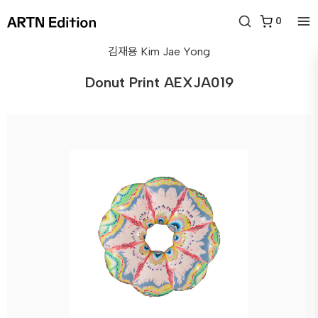
0
김재용
Kim Jae Yong
Donut Print AEXJA019