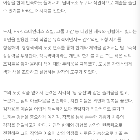
이상을 한데 반죽하듯 풀어내며, 남녀노소 누구나 직관적으로 예술을 즐길
수 있기를 바라는 메시지를 전한다.
도자, FRP, 스테인리스 스틸, 크롬 마감 등 다양한 재료와 강렬하게 빛나는
표면을 활용한 그의 작업은 유희적이면서도 감각적인 조형 세계를
형성하며, 형형색색의 도넛 변주를 통해 한계와 제약을 넘어서는 탈구축적
상상력을 투영한다. 적녹색약이라는 개인적 한계를 지닌 그는 작은 색의
조각들을 쌓아 올리며 색에 대한 두려움을 극복했고, 도넛은 자연스럽게
색과 색을 조합하고 실험하는 창작의 도구가 되었다.
그의 도넛 작품 앞에서 관객은 시각적 ‘당 충전’과 같은 즐거움을 얻고,
누군가는 삶의 아름다움을 발견하며, 지친 이들은 위안과 행복을 꿈꾼다.
김재용은 예술을 어렵게 해석하기보다 관람자가 직관적으로 즐기고
느끼는 경험을 중요하게 여기며, 작품을 통해 순수한 기쁨과 치유의
감각을 전달하고자 한다. 개인적 한계와 경험을 창작의 원동력으로
전환해온 그의 작업은 예술이 삶의 약점을 새로운 가능성으로 바꿀 수