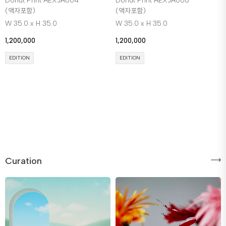
Donut Print AEXJA004
Donut Print AEXJA008
(액자포함)
(액자포함)
W 35.0 x H 35.0
W 35.0 x H 35.0
1,200,000
1,200,000
EDITION
EDITION
Curation