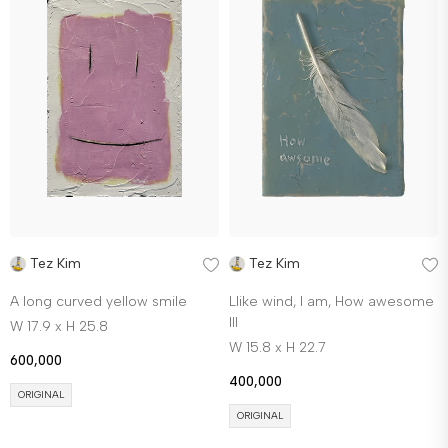
Tez Kim
Tez Kim
A long curved yellow smile
Llike wind, I am, How awesome
lll
W 17.9 x H 25.8
W 15.8 x H 22.7
600,000
400,000
ORIGINAL
ORIGINAL