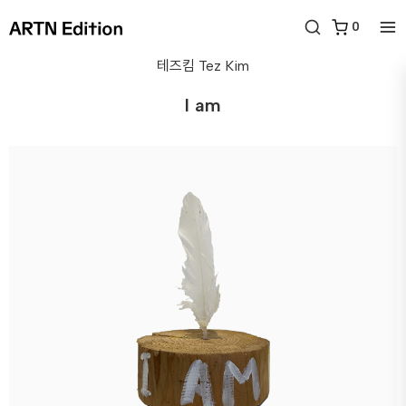
0
테즈킴
Tez Kim
I am