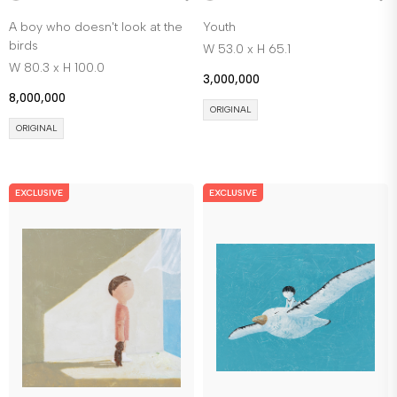
A boy who doesn't look at the
Youth
birds
W 53.0 x H 65.1
W 80.3 x H 100.0
3,000,000
8,000,000
ORIGINAL
ORIGINAL
EXCLUSIVE
EXCLUSIVE