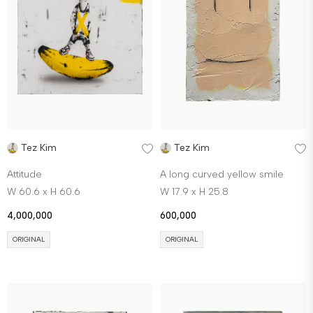
Tez Kim
Tez Kim
Attitude
A long curved yellow smile
W 60.6 x H 60.6
W 17.9 x H 25.8
4,000,000
600,000
ORIGINAL
ORIGINAL