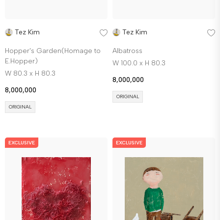
Tez Kim
Tez Kim
Hopper's Garden(Homage to
Albatross
E.Hopper)
W 100.0 x H 80.3
W 80.3 x H 80.3
8,000,000
8,000,000
ORIGINAL
ORIGINAL
EXCLUSIVE
EXCLUSIVE