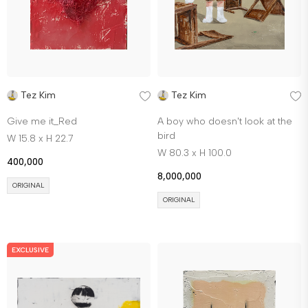
Tez Kim
Tez Kim
Give me it_Red
A boy who doesn't look at the
bird
W 15.8 x H 22.7
W 80.3 x H 100.0
400,000
8,000,000
ORIGINAL
ORIGINAL
EXCLUSIVE