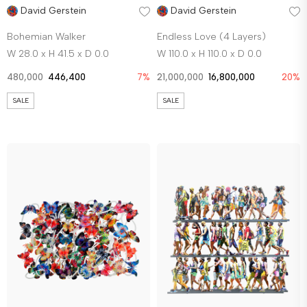
David Gerstein
David Gerstein
Bohemian Walker
Endless Love (4 Layers)
W 28.0 x H 41.5 x D 0.0
W 110.0 x H 110.0 x D 0.0
480,000
446,400
7%
21,000,000
16,800,000
20%
SALE
SALE