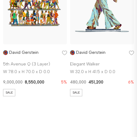
David Gerstein
David Gerstein
5th Avenue Q (3 Layer)
Elegant Walker
W 78.0 x H 70.0 x D 0.0
W 32.0 x H 41.5 x D 0.0
9,000,000
8,550,000
5%
480,000
451,200
6%
SALE
SALE