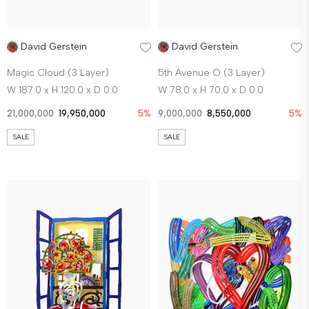
David Gerstein
David Gerstein
Magic Cloud (3 Layer)
5th Avenue O (3 Layer)
W 187.0 x H 120.0 x D 0.0
W 78.0 x H 70.0 x D 0.0
21,000,000
19,950,000
5%
9,000,000
8,550,000
5%
SALE
SALE