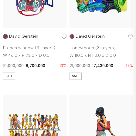
David Gerstein
David Gerstein
French window (3 Layers)
Honeymoon (3 Layers)
W 46.0 x H 72.0 x D 0.0
W 110.0 x H 110.0 x D 0.0
10,000,000
8,700,000
13%
21,000,000
17,430,000
17%
SALE
SALE