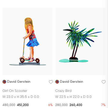
David Gerstein
David Gerstein
Girl On Scooter
Crazy Bird
W 23.0 x H 35.5 x D 0.0
W 22.5 x H 22.0 x D 0.0
480,000
451,200
6%
280,000
260,400
7%