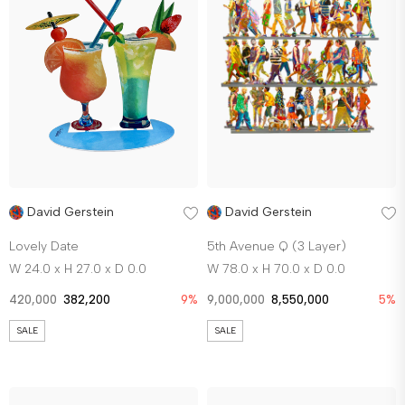
David Gerstein
David Gerstein
Lovely Date
5th Avenue Q (3 Layer)
W 24.0 x H 27.0 x D 0.0
W 78.0 x H 70.0 x D 0.0
420,000
382,200
9%
9,000,000
8,550,000
5%
SALE
SALE