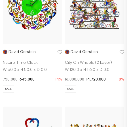
David Gerstein
David Gerstein
Nature Time Clock
City On Wheels (2 Layer)
W 50.0 x H 50.0 x D 0.0
W 120.0 x H 116.0 x D 0.0
750,000
645,000
14%
16,000,000
14,720,000
8%
SALE
SALE