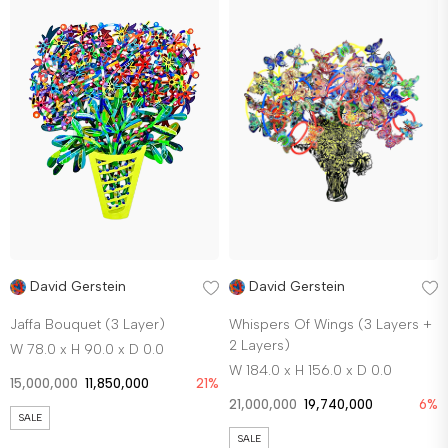
David Gerstein
David Gerstein
Jaffa Bouquet (3 Layer)
Whispers Of Wings (3 Layers +
2 Layers)
W 78.0 x H 90.0 x D 0.0
W 184.0 x H 156.0 x D 0.0
15,000,000
11,850,000
21%
21,000,000
19,740,000
6%
SALE
SALE