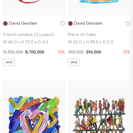
David Gerstein
David Gerstein
French window (3 Layers)
Piece of Cake
W 46.0 x H 72.0 x D 0.0
W 20.0 x H 35.0 x D 0.0
10,000,000
8,700,000
13%
450,000
396,000
12%
SALE
SALE