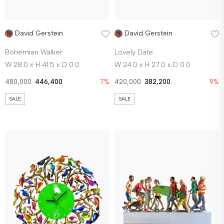
David Gerstein
David Gerstein
Bohemian Walker
Lovely Date
W 28.0 x H 41.5 x D 0.0
W 24.0 x H 27.0 x D 0.0
480,000
446,400
7%
420,000
382,200
9%
SALE
SALE