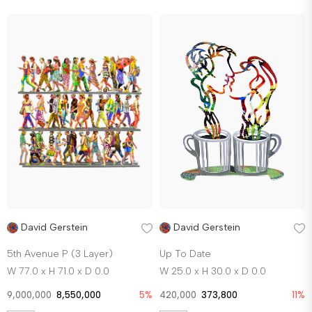
David Gerstein
David Gerstein
5th Avenue P (3 Layer)
Up To Date
W 77.0 x H 71.0 x D 0.0
W 25.0 x H 30.0 x D 0.0
9,000,000
8,550,000
5%
420,000
373,800
11%