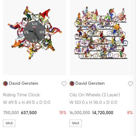
David Gerstein
David Gerstein
Riding Time Clock
City On Wheels (2 Layer)
W 49.5 x H 49.5 x D 0.0
W 120.0 x H 116.0 x D 0.0
750,000
637,500
15%
16,000,000
14,720,000
8%
SALE
SALE