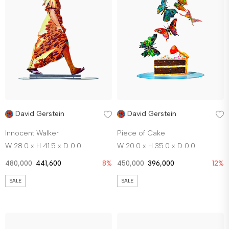
David Gerstein
David Gerstein
Innocent Walker
Piece of Cake
W 28.0 x H 41.5 x D 0.0
W 20.0 x H 35.0 x D 0.0
480,000
441,600
8%
450,000
396,000
12%
SALE
SALE