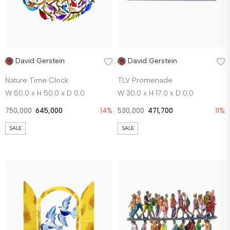
David Gerstein
David Gerstein
Nature Time Clock
TLV Promenade
W 50.0 x H 50.0 x D 0.0
W 30.0 x H 17.0 x D 0.0
750,000
645,000
14%
530,000
471,700
11%
SALE
SALE