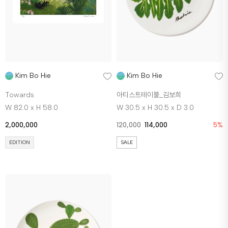
Kim Bo Hie
Kim Bo Hie
Towards
아티스트테이블_김보희
W 82.0 x H 58.0
W 30.5 x H 30.5 x D 3.0
2,000,000
120,000
114,000
5%
EDITION
SALE