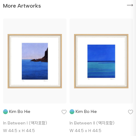
More Artworks
Kim Bo Hie
Kim Bo Hie
In Between I (액자포함)
In Between II (액자포함)
W 44.5 x H 44.5
W 44.5 x H 44.5