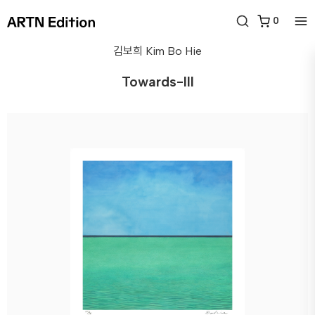
0
김보희
Kim Bo Hie
Towards-III