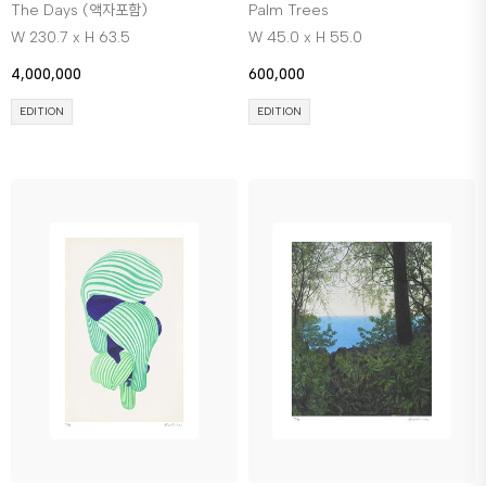
The Days (액자포함)
Palm Trees
W 230.7 x H 63.5
W 45.0 x H 55.0
4,000,000
600,000
EDITION
EDITION