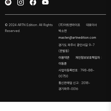
© 2024 ARTN Edition. All Rights
(주)아트앤라이프
대표이사
Reserved.
박소연
master@artnedition.com
경기도 파주시 광인사길 9-7
(문발동)
이용약관
개인정보보호책임자 :
이동훈
사업자등록번호 : 798-88-
00750
통신판매업 신고 : 2018-
경기파주-0016