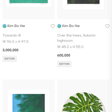
Kim Bo Hie
Kim Bo Hie
Towards-III
Over the trees, Autumn
highnoon
W 96.0 x H 97.0
W 45.0 x H 55.0
3,000,000
600,000
EDITION
EDITION