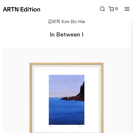
0
김보희
Kim Bo Hie
In Between I