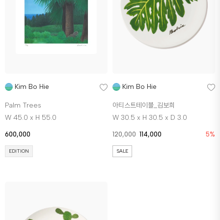
Kim Bo Hie
Kim Bo Hie
Palm Trees
아티스트테이블_김보희
W 45.0 x H 55.0
W 30.5 x H 30.5 x D 3.0
600,000
120,000
114,000
5%
EDITION
SALE