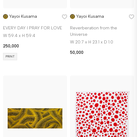
Yayoi Kusama
Yayoi Kusama
EVERY DAY I PRAY FOR LOVE
Reverberation from the
Universe
W 59.4 x H 59.4
W 20.7 x H 23.1 x D 1.0
250,000
50,000
PRINT