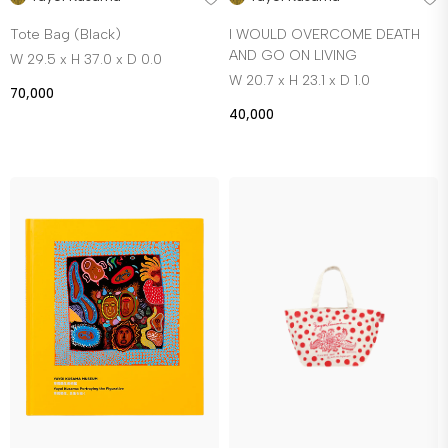
Tote Bag (Black)
I WOULD OVERCOME DEATH
AND GO ON LIVING
W 29.5 x H 37.0 x D 0.0
W 20.7 x H 23.1 x D 1.0
70,000
40,000