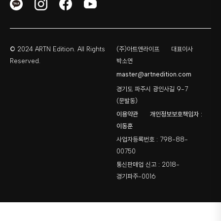
© 2024 ARTN Edition. All Rights
(주)아트앤라이프
대표이사
Reserved.
박소연
master@artnedition.com
경기도 파주시 광인사길 9-7
(문발동)
이용약관
개인정보보호책임자 :
이동훈
사업자등록번호 : 798-88-
00750
통신판매업 신고 : 2018-
경기파주-0016