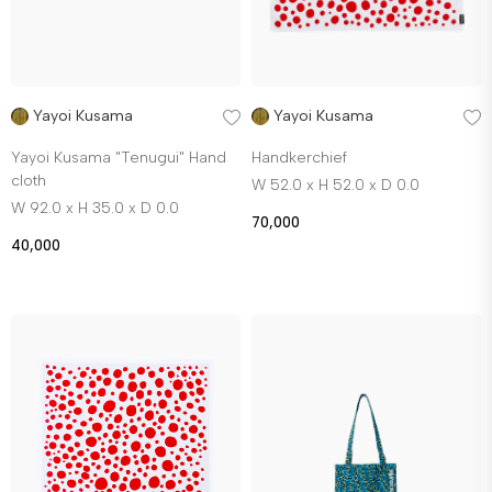
Yayoi Kusama
Yayoi Kusama
Yayoi Kusama "Tenugui" Hand
Handkerchief
cloth
W 52.0 x H 52.0 x D 0.0
W 92.0 x H 35.0 x D 0.0
70,000
40,000