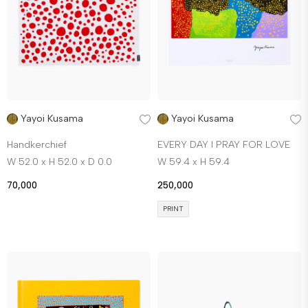
Yayoi Kusama
Yayoi Kusama
Handkerchief
EVERY DAY I PRAY FOR LOVE
W 52.0 x H 52.0 x D 0.0
W 59.4 x H 59.4
70,000
250,000
PRINT