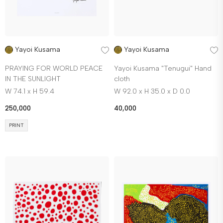
Yayoi Kusama
Yayoi Kusama
PRAYING FOR WORLD PEACE
Yayoi Kusama "Tenugui" Hand
IN THE SUNLIGHT
cloth
W 74.1 x H 59.4
W 92.0 x H 35.0 x D 0.0
250,000
40,000
PRINT