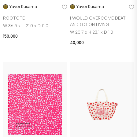
Yayoi Kusama
Yayoi Kusama
ROOTOTE
I WOULD OVERCOME DEATH
AND GO ON LIVING
W 36.5 x H 21.0 x D 0.0
W 20.7 x H 23.1 x D 1.0
150,000
40,000