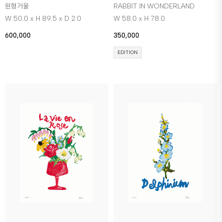
원형거울
RABBIT IN WONDERLAND
W 50.0 x H 89.5 x D 2.0
W 58.0 x H 78.0
600,000
350,000
EDITION