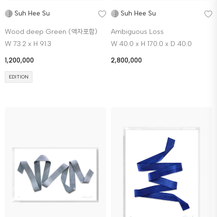
Suh Hee Su
Suh Hee Su
Wood deep Green (액자포함)
Ambiguous Loss
W 73.2 x H 91.3
W 40.0 x H 170.0 x D 40.0
1,200,000
2,800,000
EDITION