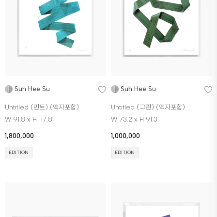
Suh Hee Su
Suh Hee Su
Untitled (민트) (액자포함)
Untitled (그린) (액자포함)
W 91.8 x H 117.8
W 73.2 x H 91.3
1,800,000
1,000,000
EDITION
EDITION