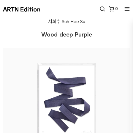
0
서희수
Suh Hee Su
Wood deep Purple