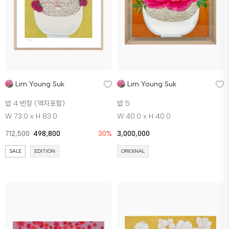
Lim Young Suk
Lim Young Suk
밥 4 번창 (액자포함)
밥 5
W 73.0 x H 83.0
W 40.0 x H 40.0
712,500
498,800
30%
3,000,000
SALE
EDITION
ORIGINAL