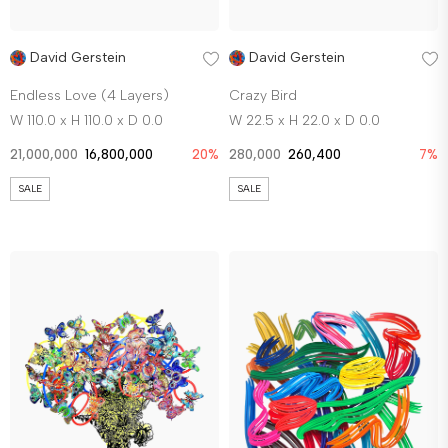
David Gerstein
David Gerstein
Endless Love (4 Layers)
Crazy Bird
W 110.0 x H 110.0 x D 0.0
W 22.5 x H 22.0 x D 0.0
21,000,000
16,800,000
20%
280,000
260,400
7%
SALE
SALE