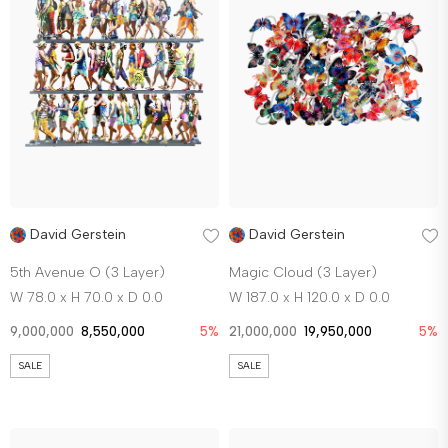
David Gerstein
David Gerstein
5th Avenue O (3 Layer)
Magic Cloud (3 Layer)
W 78.0 x H 70.0 x D 0.0
W 187.0 x H 120.0 x D 0.0
9,000,000
8,550,000
5%
21,000,000
19,950,000
5%
SALE
SALE