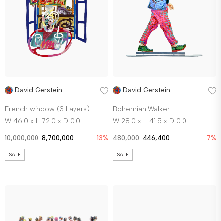
David Gerstein
David Gerstein
French window (3 Layers)
Bohemian Walker
W 46.0 x H 72.0 x D 0.0
W 28.0 x H 41.5 x D 0.0
10,000,000
8,700,000
13%
480,000
446,400
7%
SALE
SALE