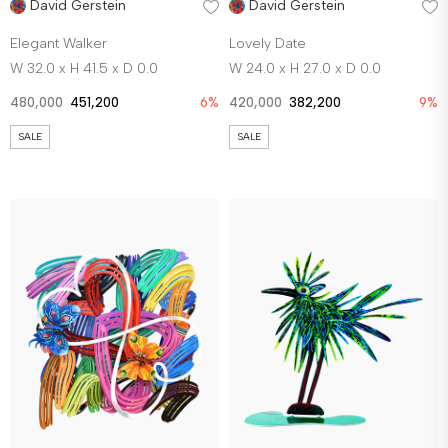
David Gerstein
David Gerstein
Elegant Walker
Lovely Date
W 32.0 x H 41.5 x D 0.0
W 24.0 x H 27.0 x D 0.0
480,000
451,200
6%
420,000
382,200
9%
SALE
SALE