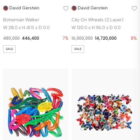
David Gerstein
David Gerstein
Bohemian Walker
City On Wheels (2 Layer)
W 28.0 x H 41.5 x D 0.0
W 120.0 x H 116.0 x D 0.0
480,000
446,400
7%
16,000,000
14,720,000
8%
SALE
SALE