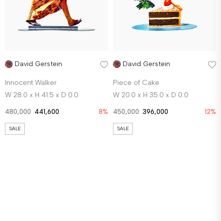
David Gerstein
David Gerstein
Innocent Walker
Piece of Cake
W 28.0 x H 41.5 x D 0.0
W 20.0 x H 35.0 x D 0.0
480,000
441,600
8%
450,000
396,000
12%
SALE
SALE