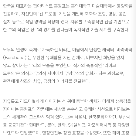
한국을 대표하는 팝아티스트 홍원표는 홍익대학교 미술대학에서 동양화를
전공하고, 자신만의 ‘선 드로잉’ 기법을 개발해 회화와 조형, 영상, 공간
설치 등으로 작업 영역을 확장해 왔다. 자유롭고 즉흥적인 선을 기반으로
한 그의 작업은 장르의 경계를 넘나들며 독자적인 예술 세계를 구축한다.
모두의 인생이 축제로 가득하길 바라는 마음에서 탄생한 캐릭터 ‘바라바빠
(Barabapa)’는 무한한 유쾌함을 지닌 존재로, 바쁘지만 희망을 잃지
않고 살아가는 우리의 모습을 투영한다. 작가의 즉흥적인 ‘라이브
드로잉’은 의식과 무의식 사이에서 무념무상의 유희가 되는 과정으로,
관객에게 창조와 치유, 긍정의 에너지를 전달한다.
자유롭고 리드미컬하게 이어지는 선 위에 풍부한 색채가 더해져 생동감을
자아내는 홍원표의 작품에는 세상을 순수하고 유쾌한 시선으로 바라보는
그의 세계관이 고스란히 담겨 있다. 그는 서울시, 한국문화재재단, 부산시
등 공공기관과 현대카드, 롯데, 한화, SK텔레콤, 아모레퍼시픽 등 다양한
브랜드와 협업했으며, 행정안전부 장관 표창을 수상했다. 또한 해외 초청