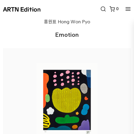
0
홍원표
Hong Won Pyo
Emotion