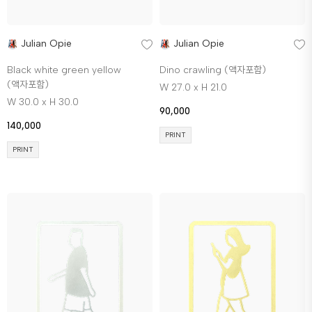
Julian Opie
Julian Opie
Black white green yellow
Dino crawling (액자포함)
(액자포함)
W 27.0 x H 21.0
W 30.0 x H 30.0
90,000
140,000
PRINT
PRINT