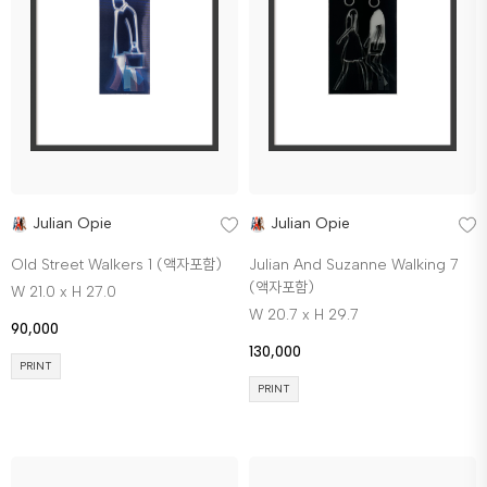
Julian Opie
Julian Opie
Old Street Walkers 1 (액자포함)
Julian And Suzanne Walking 7
(액자포함)
W 21.0 x H 27.0
W 20.7 x H 29.7
90,000
130,000
PRINT
PRINT