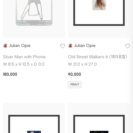
Julian Opie
Julian Opie
Silver Man with Phone
Old Street Walkers 6 (액자포함)
W 8.5 x H 13.5 x D 0.0
W 21.0 x H 27.0
180,000
90,000
PRINT