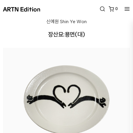
0
신예원
Shin Ye Won
장산묘:묭면(대)