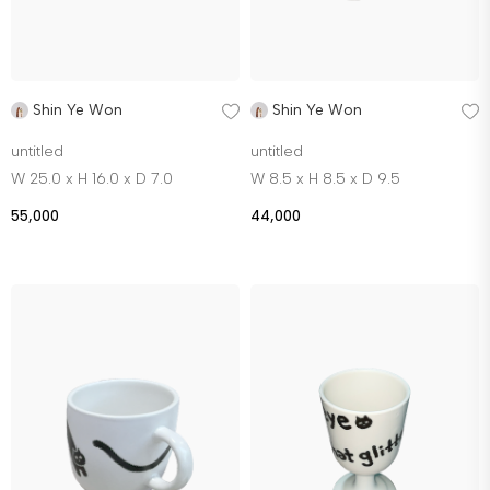
Shin Ye Won
Shin Ye Won
untitled
untitled
W 25.0 x H 16.0 x D 7.0
W 8.5 x H 8.5 x D 9.5
55,000
44,000