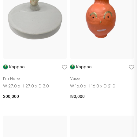
Kappao
Kappao
I'm Here
Vase
W 27.0 x H 27.0 x D 3.0
W 16.0 x H 16.0 x D 21.0
200,000
180,000