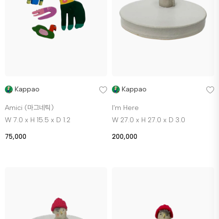
Kappao
Kappao
Amici (마그네틱)
I'm Here
W 7.0 x H 15.5 x D 1.2
W 27.0 x H 27.0 x D 3.0
75,000
200,000