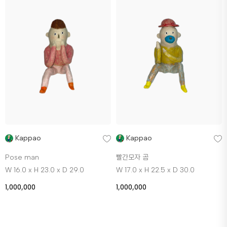
Kappao
Kappao
Pose man
빨간모자 곰
W 16.0 x H 23.0 x D 29.0
W 17.0 x H 22.5 x D 30.0
1,000,000
1,000,000