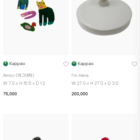
Kappao
Kappao
Amici (마그네틱)
I'm Here
W 7.0 x H 15.5 x D 1.2
W 27.0 x H 27.0 x D 3.0
75,000
200,000