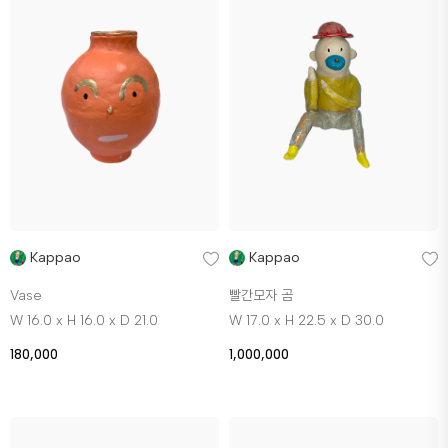
Kappao
Kappao
Vase
빨간모자 곰
W 16.0 x H 16.0 x D 21.0
W 17.0 x H 22.5 x D 30.0
180,000
1,000,000