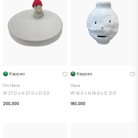
Kappao
Kappao
I'm Here
Vase
W 27.0 x H 27.0 x D 3.0
W 16.0 x H 16.0 x D 21.0
200,000
180,000