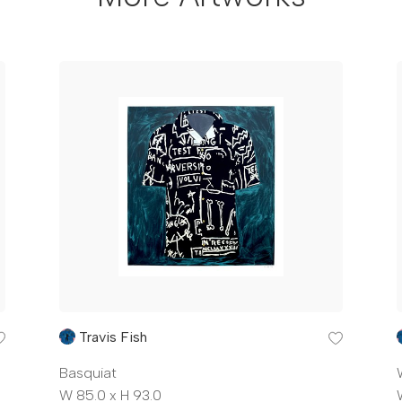
Travis Fish
Basquiat
W 85.0 x H 93.0