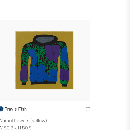
Travis Fish
Warhol flowers (yellow)
W 50.8 x H 50.8