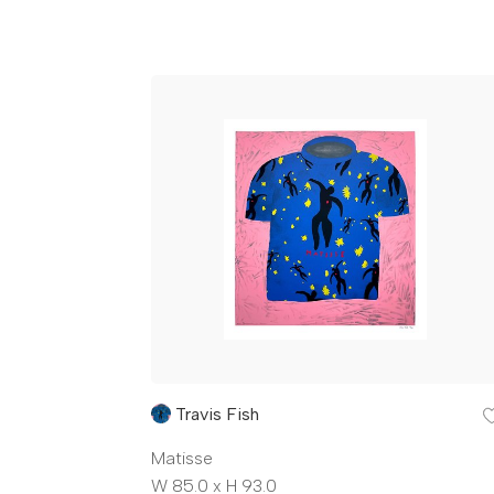
Travis Fish
Matisse
W 85.0 x H 93.0