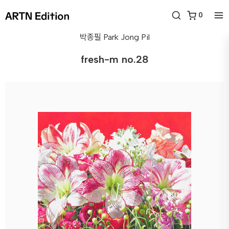
0
박종필
Park Jong Pil
fresh-m no.28