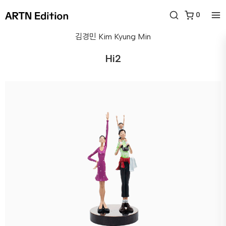
0
김경민
Kim Kyung Min
Hi2