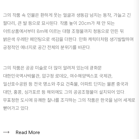
그의 작품 속 인물은 환하게 웃는 얼굴과 생동감 넘치는 동작, 가늘고 긴
팔다리, 큰 발 등으로 묘사된다. 작품 높이 20cm가 채 안 되는
아트상품에서부터 8m에 이르는 대형 조형물까지 청동으로 만든 뒤
밝은색 우레탄 페인팅으로 색감을 더한다. 만화 캐릭터처럼 생기발랄하며
긍정적인 에너지로 공간 전체의 분위기를 바꾼다.
그의 작품은 공공 미술로 더 많이 알려져 있는데 광화문
대한민국역사박물관, 압구정 로데오, 여수해양엑스포 국제관,
일산호수공원 등 전국 명소와 주요 건축물, 아파트 단지는 물론 중국과
대만, 홍콩, 싱가포르 등 해외에도 그의 공공조형물이 설치되어 있다.
무표정한 도시에 유쾌한 찰나를 조각하는 그의 작품은 한국을 넘어 세계로
뻗어가고 있다.
Read More