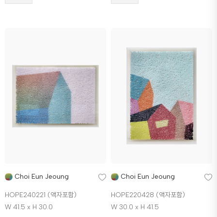
Choi Eun Jeoung
Choi Eun Jeoung
HOPE240221 (액자포함)
HOPE220428 (액자포함)
W 41.5 x H 30.0
W 30.0 x H 41.5