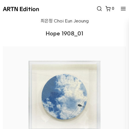
0
최은정
Choi Eun Jeoung
Hope 1908_01