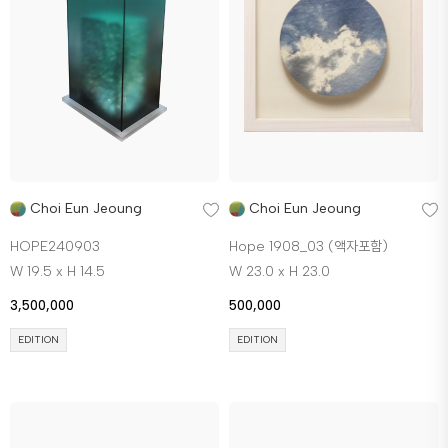
Choi Eun Jeoung
Choi Eun Jeoung
HOPE240903
Hope 1908_03 (액자포함)
W 19.5 x H 14.5
W 23.0 x H 23.0
3,500,000
500,000
EDITION
EDITION