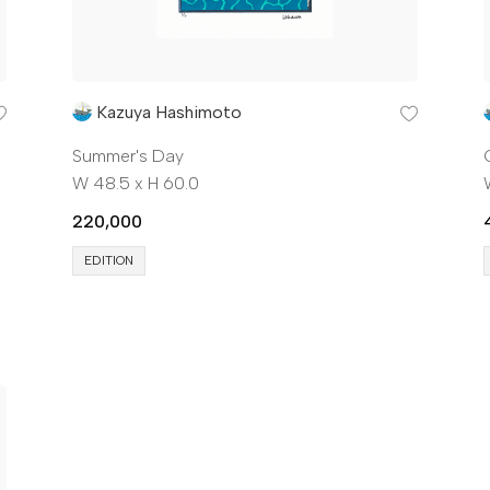
Kazuya Hashimoto
Summer's Day
W 48.5 x H 60.0
220,000
EDITION