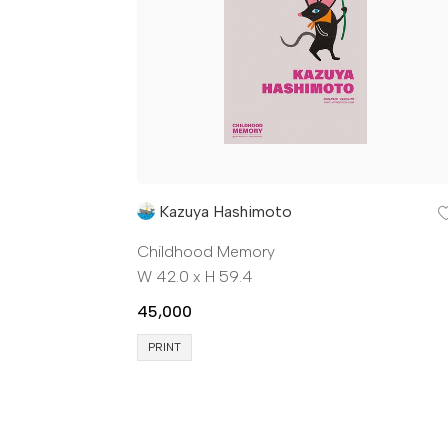
Kazuya Hashimoto
Childhood Memory
W 42.0 x H 59.4
45,000
PRINT