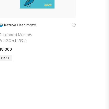
Kazuya Hashimoto
Childhood Memory
W 42.0 x H 59.4
45,000
PRINT