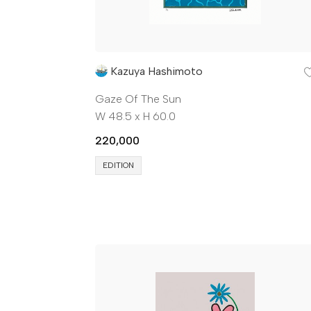
Kazuya Hashimoto
Gaze Of The Sun
W 48.5 x H 60.0
220,000
EDITION