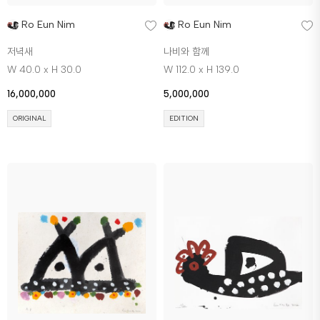
Ro Eun Nim
Ro Eun Nim
저녁새
나비와 함께
W 40.0 x H 30.0
W 112.0 x H 139.0
16,000,000
5,000,000
ORIGINAL
EDITION