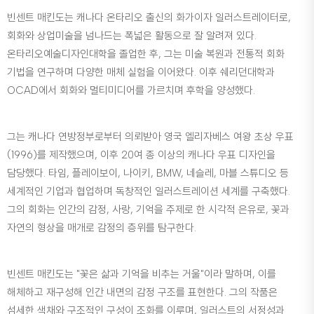
빈센트 매킨도는 캐나다 온타리오 출신의 화가이자 일러스트레이터로,
회화와 상업미술을 넘나드는 폭넓은 활동으로 잘 알려져 있다.
온타리오예술디자인대학을 졸업한 후, 그는 미술 복원과 전통적 회화
기법을 연구하며 다양한 매체 실험을 이어왔다. 이후 쉐리던대학과
OCAD에서 회화와 멀티미디어를 가르치며 후학을 양성했다.
그는 캐나다 연방정부로부터 의뢰받아 영국 엘리자베스 여왕 초상 우표
(1996)를 제작했으며, 이후 20여 종 이상의 캐나다 우표 디자인을
담당했다. 타임, 플레이보이, 나이키, BMW, 네슬레, 마블 스튜디오 등
세계적인 기업과 협업하며 독창적인 일러스트레이션 세계를 구축했다.
그의 회화는 인간의 감정, 사랑, 기억을 주제로 한 시각적 은유로, 꽃과
자연의 형상을 매개로 감정의 층위를 탐구한다.
빈센트 매킨도는 "꽃은 삶과 기억을 비추는 거울"이라 말하며, 이를
해체하고 재구성해 인간 내면의 감정 구조를 표현한다. 그의 작품은
섬세한 색채와 구조적인 구성이 조화를 이루며, 일러스트의 서정성과