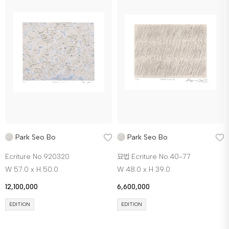
Park Seo Bo
Park Seo Bo
Ecriture No.920320
묘법 Ecriture No.40-77
W 57.0 x H 50.0
W 48.0 x H 39.0
12,100,000
6,600,000
EDITION
EDITION