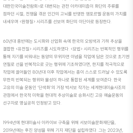
대한민국미술전람회>로 대변되는 관전 아카데미즘이 화단의 주류를
점하던 시절, 전쟁을 겪은 인간의 고뇌를 반영한 앵포르멜 운동의 가치를
내세우며 <원형질> 시리즈를 선보여 화단의 이단아로 등장한다.
60년대 중반에는 도시화와 산업화 속에 한국의 오방색과 기하 추상을
결합한 <유전질> 시리즈를 시도하였다. <묘법> 시리즈는 반복적인 행위를
통해 자기를 비워내는 동양의 무위자연 이념을 작업에 담은 것으로 초기엔
연필로 선을 반복적으로 긋는 행위에 기초하였다면, 한지를 적극적으로
작업에 끌어들인 80년대 이후 작업에서는 종이 스스로 드러날 수 있도록
무한히 반복되는 행위와 물성이 하나로 통합된 세계를 보여준다. 한국
고유의 미술 운동인 ‘단색화’의 거장 박서보 작가는 세계현대미술사조의
관점에서 한국적 미학을 현대적 추상미술로 승화시킨 고유 예술운동의
선구자로 명실공히 인정받고 있다.
1994년에 현대미술사 아카이브 구축을 위해 서보미술문화재단을,
2019년에는 후진 양성을 위해 기지 재단을 설립하였다. 그는 2023년,