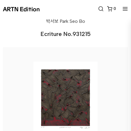
0
박서보
Park Seo Bo
Ecriture No.931215