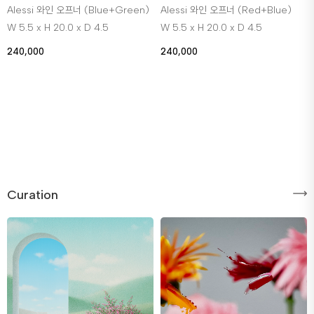
Alessi 와인 오프너 (Blue+Green)
Alessi 와인 오프너 (Red+Blue)
W 5.5 x H 20.0 x D 4.5
W 5.5 x H 20.0 x D 4.5
240,000
240,000
Curation