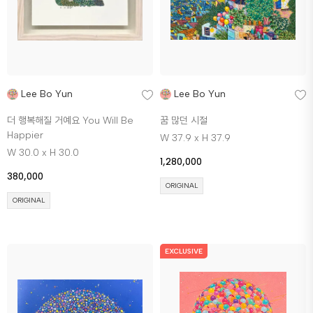
Lee Bo Yun
Lee Bo Yun
더 행복해질 거예요 You Will Be
꿈 많던 시절
Happier
W 37.9 x H 37.9
W 30.0 x H 30.0
1,280,000
380,000
ORIGINAL
ORIGINAL
EXCLUSIVE