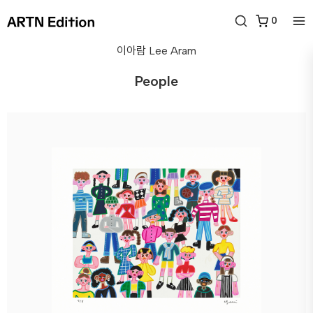
0
이아람
Lee Aram
People