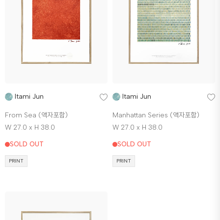
Itami Jun
Itami Jun
From Sea (액자포함)
Manhattan Series (액자포함)
W 27.0 x H 38.0
W 27.0 x H 38.0
SOLD OUT
SOLD OUT
PRINT
PRINT