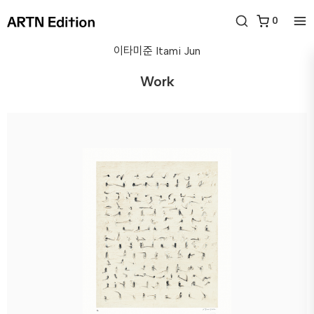
0
이타미준
Itami Jun
Work