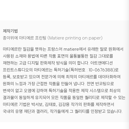
제작기법
종이위에 마티에르 프린팅 (Matiere printing on paper)
마티에르란 질감을 뜻하는 프랑스어 matiere에서 유래한 말로 원화에서
사용된 소재와 용법에 따른 작품 표면의 울퉁불퉁한 질감 그대로를
재현하는 고급 디지털 판화제작 방식을 의미 합니다. 아트앤에디션
프린트스튜디오의 마티에르는 특허기술(특허번호 : 10-0676388)로
등록, 보호받고 있으며 전문가에 의해 최적의 마티에르를 데이터화하여
원화의 느낌과 가장 근접한 작품을 만들어 냅니다. 전면 반코팅으로
변색이 없고 오염에 강하며 특허기술을 적용한 제작 시스템으로 최상의
결과물이 동일하게 유지되어 모든 작품을 동일한 퀄리티로 제작할 수 있는
마티에르 기법은 박서보, 김태호, 김강용 작가의 판화를 제작하면서
국내의 유명 재단과 갤러리, 작가들에게 그 퀄리티를 인정받고 있습니다.