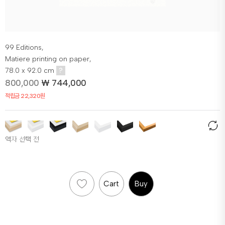
99 Editions,
Matiere printing on paper,
78.0 x 92.0 cm
?
800,000
₩
744,000
적립금 22,320원
액자 선택 전
Cart
Buy