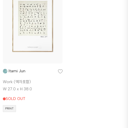
Itami Jun
Work (액자포함)
W 27.0 x H 38.0
SOLD OUT
PRINT