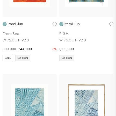
Itami Jun
Itami Jun
From Sea
맨해튼
W 72.0 x H 92.0
W 76.0 x H 92.0
800,000
744,000
7%
1,100,000
SALE
EDITION
EDITION