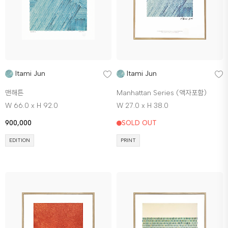
Itami Jun
Itami Jun
맨해튼
Manhattan Series (액자포함)
W 66.0 x H 92.0
W 27.0 x H 38.0
900,000
SOLD OUT
EDITION
PRINT