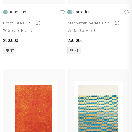
Itami Jun
Itami Jun
From Sea (액자포함)
Manhattan Series (액자포함)
W 36.0 x H 51.0
W 36.0 x H 51.0
250,000
250,000
PRINT
PRINT