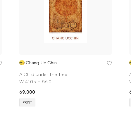
Chang Uc Chin
A Child Under The Tree
W 41.0 x H 56.0
69,000
PRINT