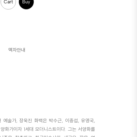
Cart
Buy
액자안내
 예술가, 장욱진 화백은 박수근, 이중섭, 유영국,
서양화가이자 1세대 모더니스트이다. 그는 서양화를