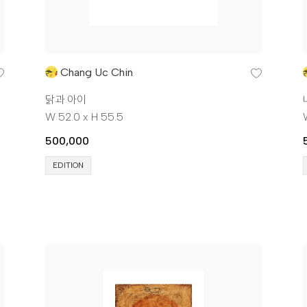
Chang Uc Chin
닭과 아이
W 52.0 x H 55.5
500,000
EDITION