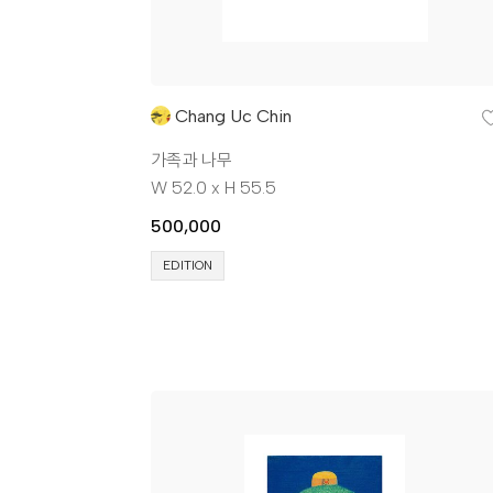
Chang Uc Chin
가족과 나무
W 52.0 x H 55.5
500,000
EDITION