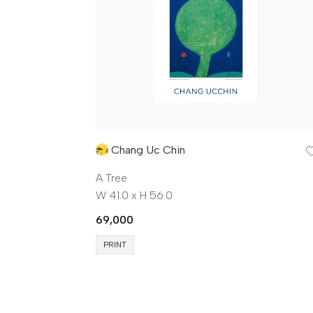
Chang Uc Chin
A Tree
W 41.0 x H 56.0
69,000
PRINT