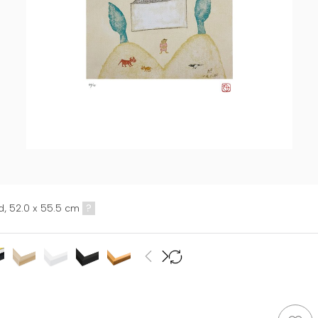
d,
52.0 x 55.5 cm
?