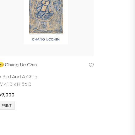
Chang Uc Chin
A Bird And A Child
W 41.0 x H 56.0
69,000
PRINT