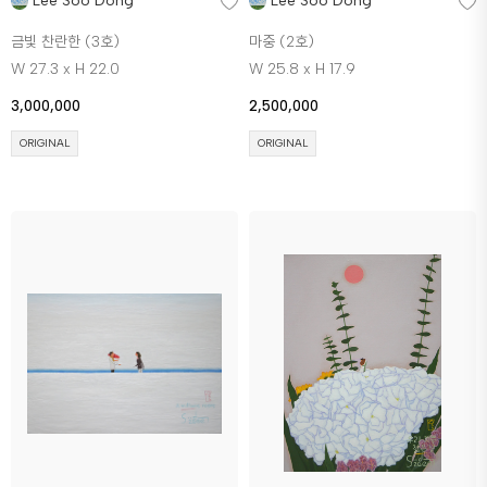
Lee Soo Dong
Lee Soo Dong
금빛 찬란한 (3호)
마중 (2호)
W 27.3 x H 22.0
W 25.8 x H 17.9
3,000,000
2,500,000
ORIGINAL
ORIGINAL