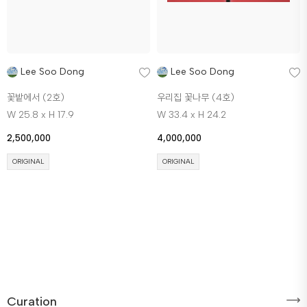
Lee Soo Dong
Lee Soo Dong
꽃밭에서 (2호)
우리집 꽃나무 (4호)
W 25.8 x H 17.9
W 33.4 x H 24.2
2,500,000
4,000,000
ORIGINAL
ORIGINAL
Curation