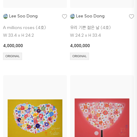
Lee Soo Dong
Lee Soo Dong
A millions roses (4호)
우리 기쁜 젊은 날 (4호)
W 33.4 x H 24.2
W 24.2 x H 33.4
4,000,000
4,000,000
ORIGINAL
ORIGINAL