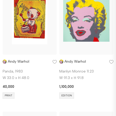
Andy Warhol
Andy Warhol
Panda, 1983
Marilyn Monroe 11.23
W 33.0 x H 48.0
W 91.3 x H 91.8
40,000
1,100,000
PRINT
EDITION