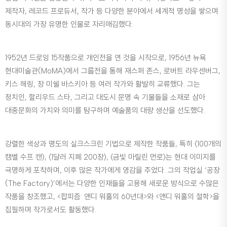
제작자, 레코드 프로듀서, 작가 등 다양한 분야에서 세계적 명성을 쌓으며
동시대의 가장 유명한 인물로 자리매김했다.
1952년 드로잉 15작품으로 개인전을 연 것을 시작으로, 1956년 뉴욕
현대미술관(MoMA)에서 그룹전을 통해 재스퍼 존스, 로버트 라우센버그,
키스 해링, 장 미쉘 바스키아 등 여러 작가와 활발히 교류했다. 그는
정치인, 할리우드 스타, 그리고 대도시 문명 속 기물들을 소재로 삼아
대중문화의 가치와 의미를 탐구하며 예술품의 대량 생산을 선도했다.
강렬한 색상과 명도의 실크스크린 기법으로 제작한 작품들, 특히 〈100개의
캠벨 수프 캔〉, 〈1달러 지폐 200장〉, 〈금빛 마릴린 먼로〉는 현대 이미지를
극명하게 포착하며, 이후 많은 작가에게 영감을 주었다. 그의 작업실 ‘공장
(The Factory)’에서는 다양한 인재들을 고용해 새로운 방식으로 수많은
작품을 창조했고, <팝피즘: 앤디 워홀의 60년대>와 <앤디 워홀의 철학>을
집필하며 작가로서도 활동했다.