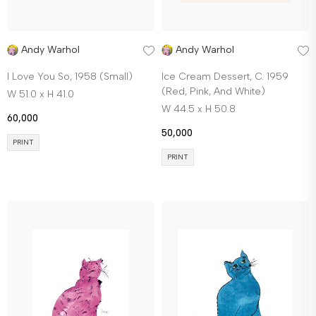
Andy Warhol
Andy Warhol
I Love You So, 1958 (Small)
Ice Cream Dessert, C. 1959
(Red, Pink, And White)
W 51.0 x H 41.0
W 44.5 x H 50.8
60,000
50,000
PRINT
PRINT