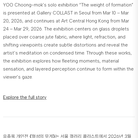
YOO Choong-mok’s solo exhibition “The weight of formation”
is presented at Gallery COLLAST in Seoul from Mar 10 – Mar
20, 2026, and continues at Art Central Hong Kong from Mar
24 – Mar 29, 2026. The exhibition centers on glass droplets
placed over coarse jute fabric, where light, refraction, and
shifting viewpoints create subtle distortions and reveal the
artist’s meditation on condensed time. Through these works,
the exhibition explores how fleeting moments, material
sensation, and layered perception continue to form within the
viewer’s gaze.
Explore the full story
유충목 개인전 《형성의 무게》는 서울 갤러리 콜라스트에서 2026년 3월