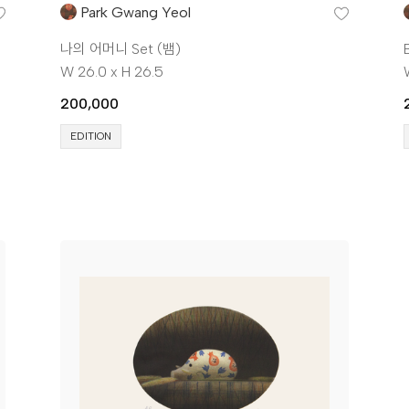
Park Gwang Yeol
나의 어머니 Set (뱀)
W 26.0 x H 26.5
200,000
EDITION