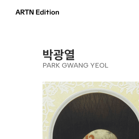
박광열
PARK GWANG YEOL