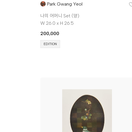
Park Gwang Yeol
나의 어머니 Set (양)
W 26.0 x H 26.5
200,000
EDITION