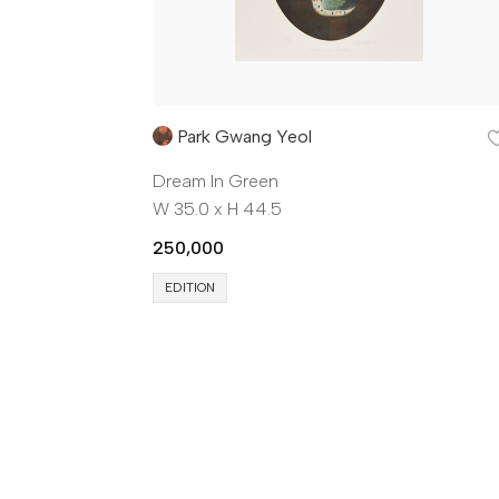
Park Gwang Yeol
Dream In Green
W 35.0 x H 44.5
250,000
EDITION