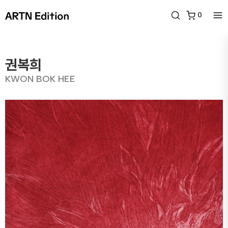
0
권복희
KWON BOK HEE