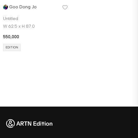
Goo Dong Jo
Untitled
W 62.5 x H 87.0
550,000
EDITION