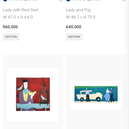
Lady with Red Skirt
Lady and Pig
W 47.0 x H 64.0
W 46.7 x H 75.5
560,000
640,000
EDITION
EDITION