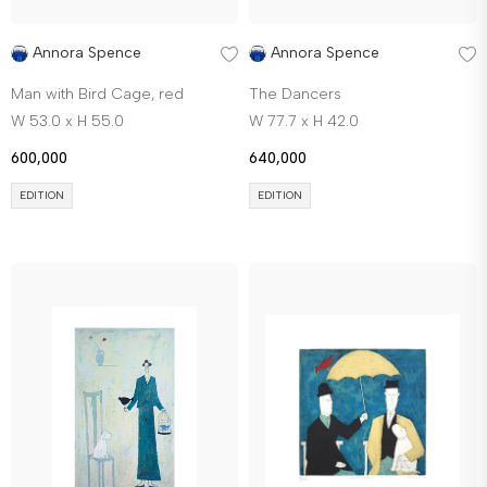
Annora Spence
Annora Spence
Man with Bird Cage, red
The Dancers
W 53.0 x H 55.0
W 77.7 x H 42.0
600,000
640,000
EDITION
EDITION