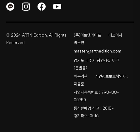
© 2024 ARTN Edition. All Rights
(주)아트앤라이프
대표이사
Reserved.
박소연
master@artnedition.com
경기도 파주시 광인사길 9-7
(문발동)
이용약관
개인정보보호책임자 :
이동훈
사업자등록번호 : 798-88-
00750
통신판매업 신고 : 2018-
경기파주-0016