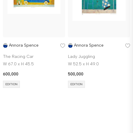
Annora Spence
Annora Spence
The Racing Car
Lady Juggling
W 67.0 x H 45.5
W 52.5 x H 49.0
600,000
500,000
EDITION
EDITION