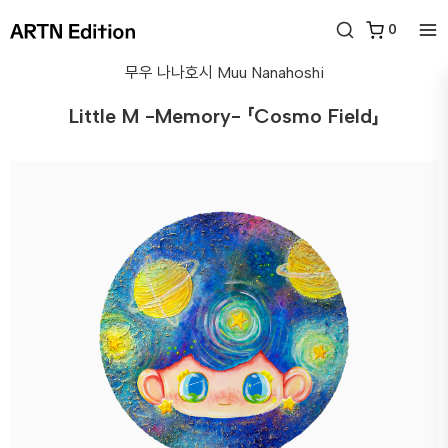
0
무우 나나호시
Muu Nanahoshi
Little M -Memory- 「Cosmo Field」