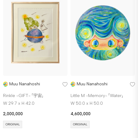
Muu Nanahoshi
Muu Nanahoshi
Rinkle -GIFT- 「宇宙」
Little M -Memory- 「Water」
W 29.7 x H 42.0
W 50.0 x H 50.0
2,000,000
4,600,000
ORIGINAL
ORIGINAL