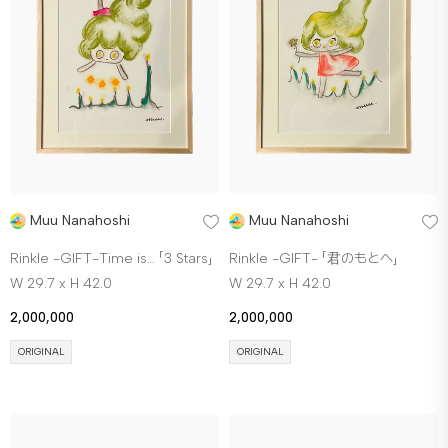
Muu Nanahoshi
Muu Nanahoshi
Rinkle -GIFT-Time is… 「3 Stars」
Rinkle -GIFT- 「君のもとへ」
W 29.7 x H 42.0
W 29.7 x H 42.0
2,000,000
2,000,000
ORIGINAL
ORIGINAL