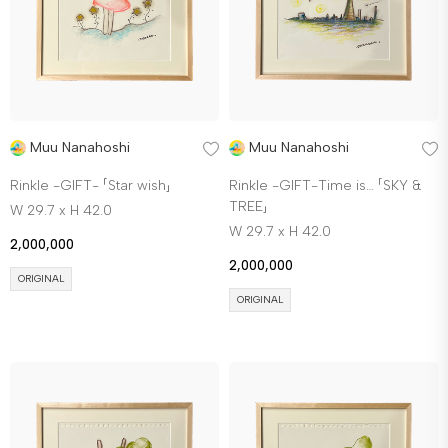
Muu Nanahoshi
Muu Nanahoshi
Rinkle -GIFT- 「Star wish」
Rinkle -GIFT-Time is… 「SKY &
TREE」
W 29.7 x H 42.0
W 29.7 x H 42.0
2,000,000
2,000,000
ORIGINAL
ORIGINAL