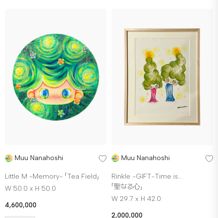
Muu Nanahoshi
Muu Nanahoshi
Little M -Memory- 「Tea Field」
Rinkle -GIFT-Time is…
「聖なる心」
W 50.0 x H 50.0
W 29.7 x H 42.0
4,600,000
2,000,000