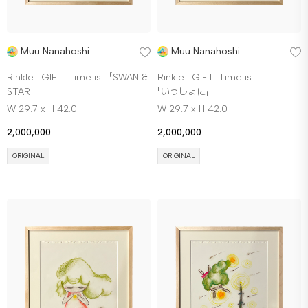
Muu Nanahoshi
Muu Nanahoshi
Rinkle -GIFT-Time is… 「SWAN &
Rinkle -GIFT-Time is…
STAR」
「いっしょに」
W 29.7 x H 42.0
W 29.7 x H 42.0
2,000,000
2,000,000
ORIGINAL
ORIGINAL