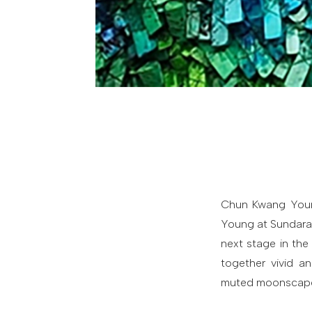
Chun Kwang Youn
Young at Sundaram
next stage in the
together vivid an
muted moonscape f