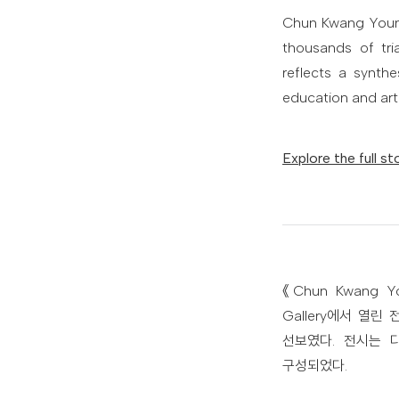
Chun Kwang Young 
thousands of tri
reflects a synth
education and arti
Explore the full st
《Chun Kwang Y
Gallery에서 열
선보였다. 전시는 
구성되었다.