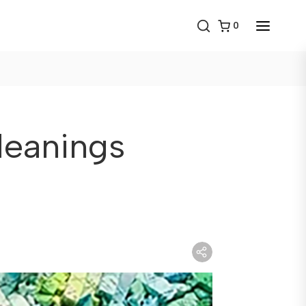
0
eanings